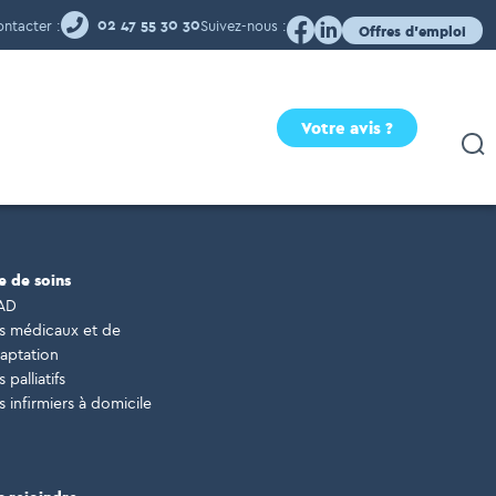
ntacter :
Suivez-nous :
02 47 55 30 30
Offres d'emploi
Votre avis ?
e de soins
AD
s médicaux et de
aptation
 palliatifs
s infirmiers à domicile