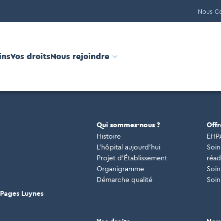
Nous Co
ins
Vos droits
Nous rejoindre
Qui sommes-nous ?
Offr
Histoire
EHP
L’hôpital aujourd’hui
Soin
Projet d’Établissement
réad
Organigramme
Soins
Démarche qualité
Soin
 Pages Luynes